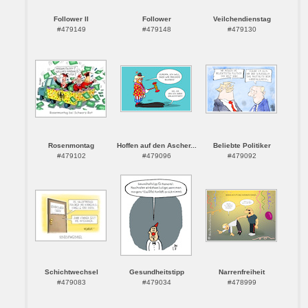
Follower II
Follower
Veilchendienstag
#479149
#479148
#479130
Rosenmontag
Hoffen auf den Ascher...
Beliebte Politiker
#479102
#479096
#479092
Schichtwechsel
Gesundheitstipp
Narrenfreiheit
#479083
#479034
#478999