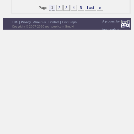
Page
1
2
3
4
5
Last
»
A product by
TOS
|
Privacy
|
About us
|
Contact
|
First Steps
Copyright © 2007-2026 toonpool.com GmbH
toonpool.com