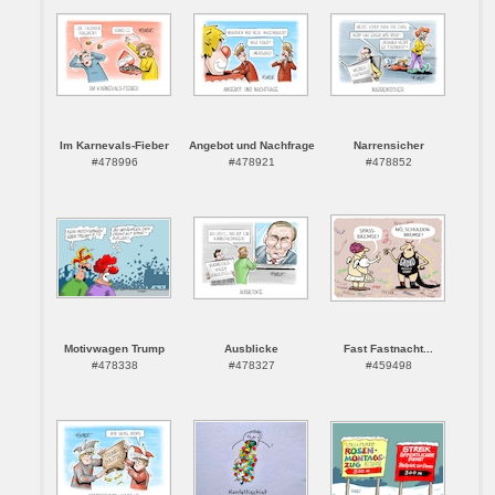
Im Karnevals-Fieber
Angebot und Nachfrage
Narrensicher
#478996
#478921
#478852
Motivwagen Trump
Ausblicke
Fast Fastnacht...
#478338
#478327
#459498