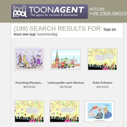
HOTLINE
+49.2305.59022
(189) SEARCH RESULTS FOR:
Tags (at
least one tag)
: rosenmontag
Fasching-Olympia...
Liebesgrüße nach Moskau
Putin Follower
#479199
#479160
#479150