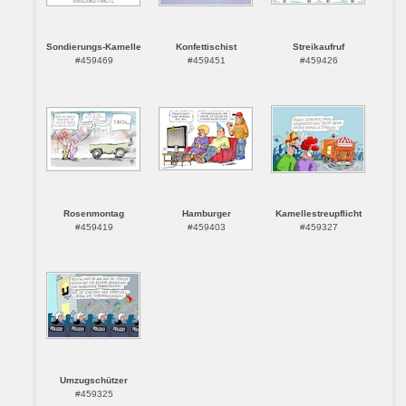
Sondierungs-Kamelle
Konfettischist
Streikaufruf
#459469
#459451
#459426
Rosenmontag
Hamburger
Kamellestreupflicht
#459419
#459403
#459327
Umzugschützer
#459325