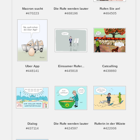
Macron sucht
Die Rufe werden lauter
Rufen Sie an!
#470223
#468196
#464505
Uber App
Einsamer Rufer...
Catcalling
#448141
#445818
#439860
Dialog
Die Rufe werden lauter
Ruferin in der Wüste
#437114
#424597
#422006