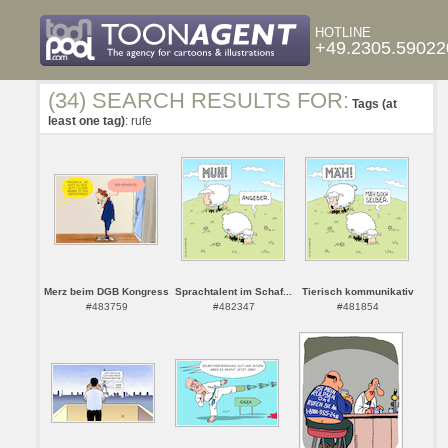
HOTLINE
+49.2305.59022
(34) SEARCH RESULTS FOR:
Tags (at
least one tag)
: rufe
Merz beim DGB Kongress
Sprachtalent im Schaf...
Tierisch kommunikativ
#483759
#482347
#481854