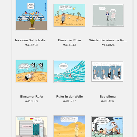
lexatoon Soll ich die...
Einsamer Rufer
Wieder der einsame Ru...
#418698
#414043
#414024
Einsamer Rufer
Rufer in der Welle
Bestellung
#413089
#403277
#400436