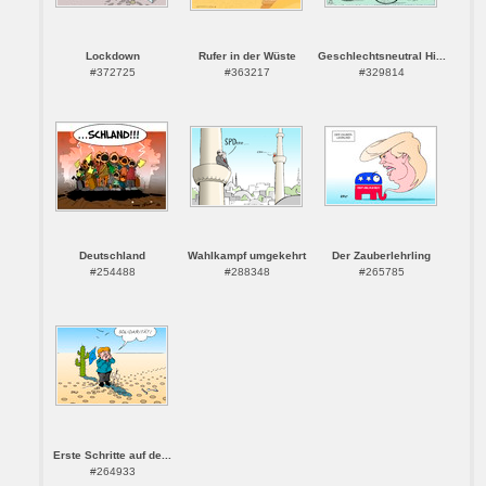
Lockdown
Rufer in der Wüste
Geschlechtsneutral Hi...
#372725
#363217
#329814
Deutschland
Wahlkampf umgekehrt
Der Zauberlehrling
#254488
#288348
#265785
Erste Schritte auf de...
#264933