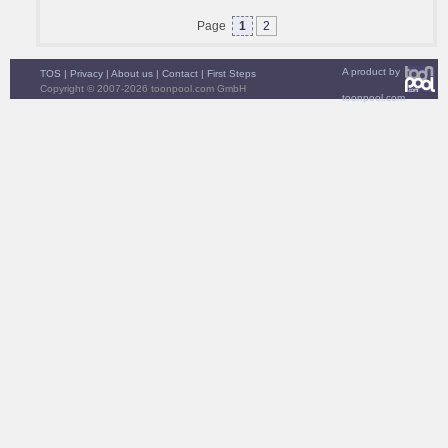
Page
1
2
A product by
TOS
|
Privacy
|
About us
|
Contact
|
First Steps
Copyright © 2007-2026 toonpool.com GmbH
toonpool.com