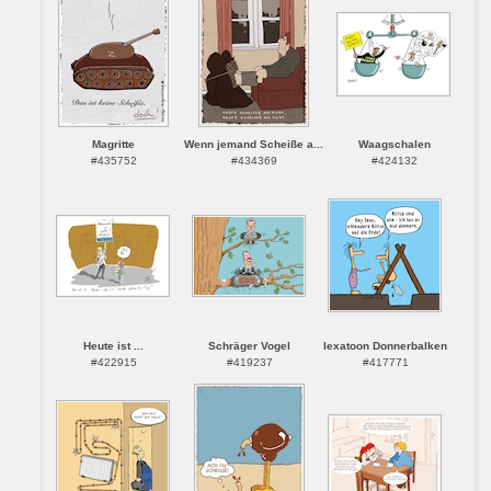
Magritte
Wenn jemand Scheiße a...
Waagschalen
#435752
#434369
#424132
Heute ist ...
Schräger Vogel
lexatoon Donnerbalken
#422915
#419237
#417771