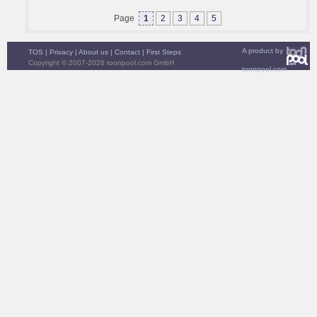
Page
1
2
3
4
5
A product by
TOS
|
Privacy
|
About us
|
Contact
|
First Steps
Copyright © 2007-2026 toonpool.com GmbH
toonpool.com