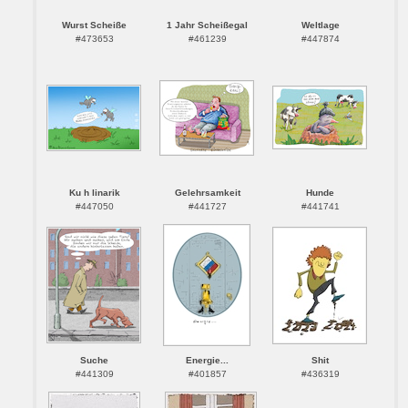
Wurst Scheiße
1 Jahr Scheißegal
Weltlage
#473653
#461239
#447874
Ku h linarik
Gelehrsamkeit
Hunde
#447050
#441727
#441741
Suche
Energie...
Shit
#441309
#401857
#436319