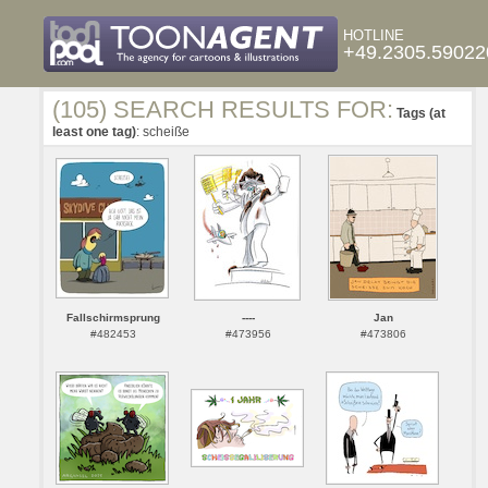
HOTLINE
+49.2305.59022
(105) SEARCH RESULTS FOR:
Tags (at
least one tag)
: scheiße
Fallschirmsprung
----
Jan
#482453
#473956
#473806