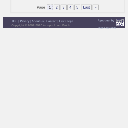
Page
1
2
3
4
5
Last
»
A product by
TOS
|
Privacy
|
About us
|
Contact
|
First Steps
Copyright © 2007-2026 toonpool.com GmbH
toonpool.com