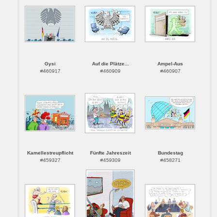
Gysi
Auf die Plätze...
Ampel-Aus
#460917
#460909
#460907
Kamellestreupflicht
Fünfte Jahreszeit
Bundestag
#459327
#459309
#458271