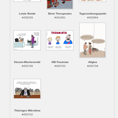
Letzte Runde
Beim Therapeuten
Tagesordnungspunkt
#458259
#451891
#450984
Stream-Wochenende
AfD-Traumata
Altglas
#450769
#450763
#450709
Thüringen Mikrofone
#450702