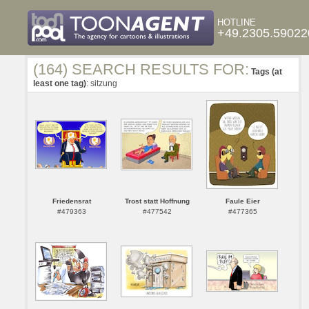
HOTLINE
+49.2305.59022
(164) SEARCH RESULTS FOR:
Tags (at
least one tag)
: sitzung
Friedensrat
Trost statt Hoffnung
Faule Eier
#479363
#477542
#477365