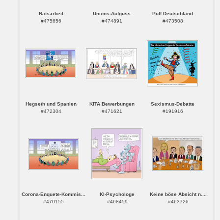
Ratsarbeit
Unions-Aufguss
Puff Deutschland
#475656
#474891
#473508
Hegseth und Spanien
KITA Bewerbungen
Sexismus-Debatte
#472304
#471621
#191916
Corona-Enquete-Kommis...
KI-Psychologe
Keine böse Absicht n....
#470155
#468459
#463726