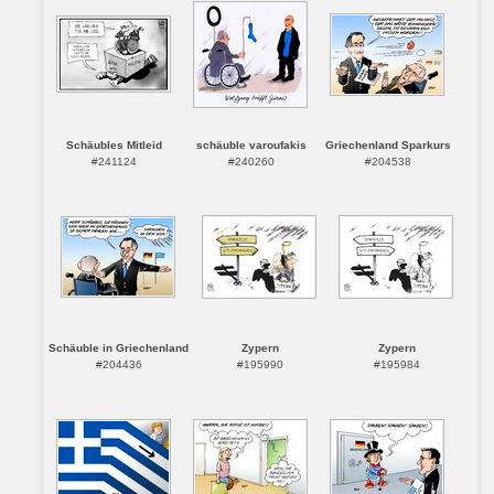
Schäubles Mitleid
schäuble varoufakis
Griechenland Sparkurs
#241124
#240260
#204538
Schäuble in Griechenland
Zypern
Zypern
#204436
#195990
#195984