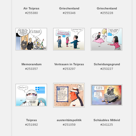
Air Tsipras
Griechenland
Griechenland
#255380
#255346
#255228
Memorandum
Vertrauen in Tsipras
Scheidungsgrund
#253357
#253297
#253227
Tsipras
austeritätspolitik
Schäubles Mitleid
#251992
#251059
#241125