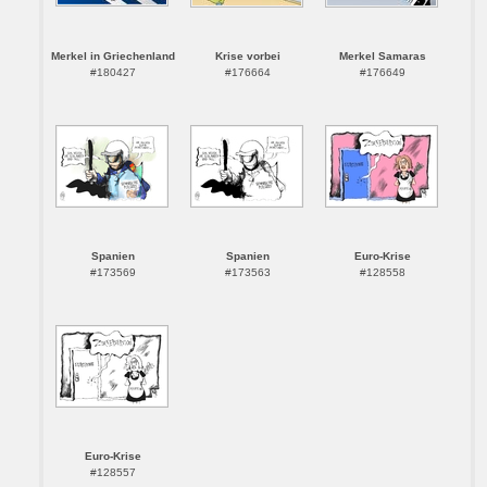
Merkel in Griechenland
Krise vorbei
Merkel Samaras
#180427
#176664
#176649
Spanien
Spanien
Euro-Krise
#173569
#173563
#128558
Euro-Krise
#128557