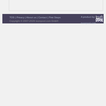
A product by
TOS
|
Privacy
|
About us
|
Contact
|
First Steps
Copyright © 2007-2026 toonpool.com GmbH
toonpool.com