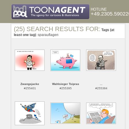
HOTLINE
+49.2305.59022
(25) SEARCH RESULTS FOR:
Tags (at
least one tag)
: sparauflagen
Zwangsjacke
Wahlsieger Tsipras
...
#255401
#255395
#255384