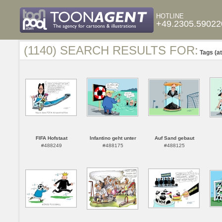
HOTLINE
+49.2305.59022
(1140) SEARCH RESULTS FOR:
Tags (at
FIFA Hofstaat
Infantino geht unter
Auf Sand gebaut
#488249
#488175
#488125