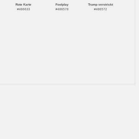
Rote Karte
Foolplay
Trump verstrickt
#486633
#486578
#486572