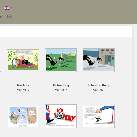
r
|
ch
|
Help
Rachitis
Guten Flug
Infantino fliegt
#487977
#487975
#487973