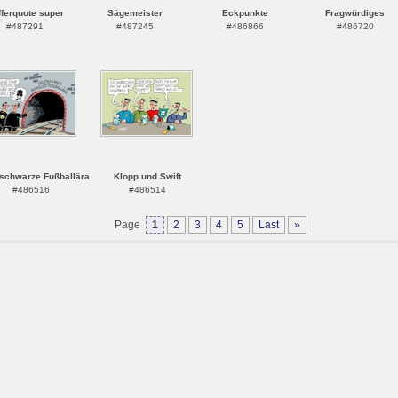
fferquote super
Sägemeister
Eckpunkte
Fragwürdiges
#487291
#487245
#486866
#486720
schwarze Fußballära
Klopp und Swift
#486516
#486514
Page
1
2
3
4
5
Last
»