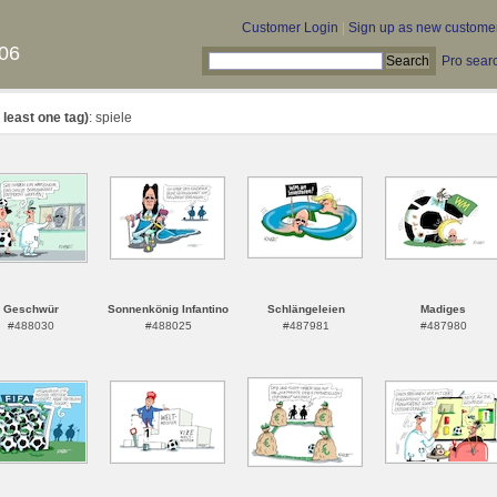
Customer Login
|
Sign up as new custome
06
Pro sear
 least one tag)
: spiele
Geschwür
Sonnenkönig Infantino
Schlängeleien
Madiges
#488030
#488025
#487981
#487980