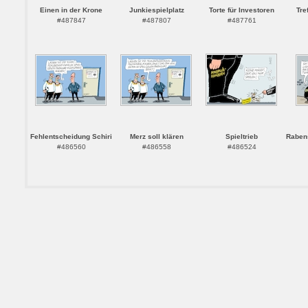
Einen in der Krone
Junkiespielplatz
Torte für Investoren
Tre
#487847
#487807
#487761
Fehlentscheidung Schiri
Merz soll klären
Spieltrieb
Raben
#486560
#486558
#486524