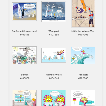
Surfen mit Lauterbach
Windpark
Kritik der reinen Ver...
#408445
#407655
#407006
Surfen
Hamsterwelle
Freiheit
#406008
#404846
#402803