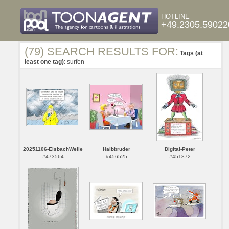
HOTLINE
+49.2305.59022
(79) SEARCH RESULTS FOR:
Tags (at
least one tag)
: surfen
20251106-EisbachWelle
Halbbruder
Digital-Peter
#473564
#456525
#451872