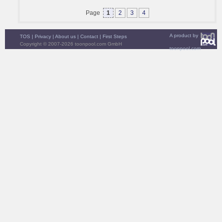
Page
1
2
3
4
A product by
TOS
|
Privacy
|
About us
|
Contact
|
First Steps
Copyright © 2007-2026 toonpool.com GmbH
toonpool.com