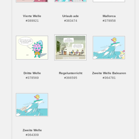
Vierte Welle
Urlaub ade
Mallorca
#389921
#383474
#379958
Dritte Welle
Regelunterricht
Zweite Welle Balearen
#378569
#366595
#364781
Zweite Welle
#364309