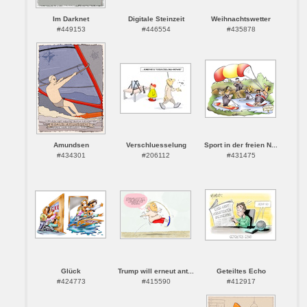
Im Darknet
Digitale Steinzeit
Weihnachtswetter
#449153
#446554
#435878
Amundsen
Verschluesselung
Sport in der freien N...
#434301
#206112
#431475
Glück
Trump will erneut ant...
Geteiltes Echo
#424773
#415590
#412917