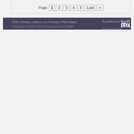
Page
1
2
3
4
5
Last
»
A product by
TOS
|
Privacy
|
About us
|
Contact
|
First Steps
Copyright © 2007-2026 toonpool.com GmbH
toonpool.com