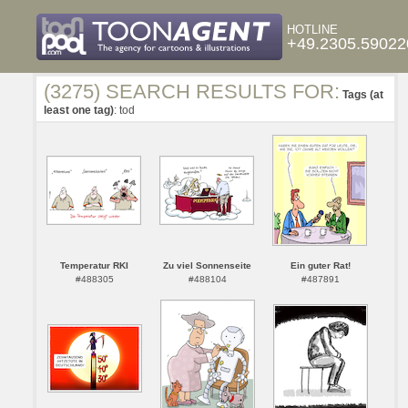
HOTLINE
+49.2305.59022
(3275) SEARCH RESULTS FOR:
Tags (at
least one tag)
: tod
Temperatur RKI
Zu viel Sonnenseite
Ein guter Rat!
#488305
#488104
#487891