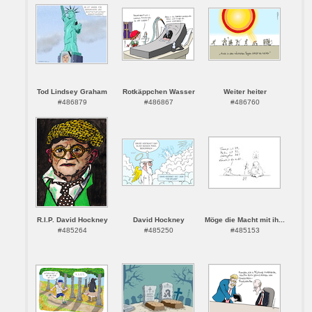
Tod Lindsey Graham
Rotkäppchen Wasser
Weiter heiter
#486879
#486867
#486760
R.I.P. David Hockney
David Hockney
Möge die Macht mit ih...
#485264
#485250
#485153