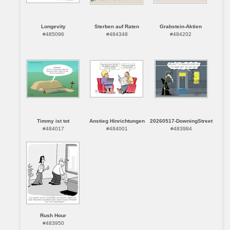
Longevity
Sterben auf Raten
Grabstein-Aktien
#485096
#484348
#484202
Timmy ist tot
Anstieg Hinrichtungen
20260517-DowningStreet
#484017
#484001
#483984
Rush Hour
#483950