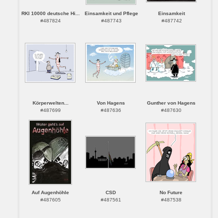
RKI 10000 deutsche Hi...
Einsamkeit und Pflege
Einsamkeit
#487824
#487743
#487742
Körperwelten...
Von Hagens
Gunther von Hagens
#487699
#487636
#487630
Auf Augenhöhle
CSD
No Future
#487605
#487561
#487538