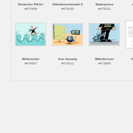
Deutscher Pfeiler
Etikettenschwindel II
Butterpreise
#475469
#475430
#475231
Wellenreiter
Irrer Ausweg
Wdenbeisser
H
#474607
#474412
#473969