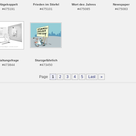
Abgekoppelt
Frieden im Stiefel
Wort des Jahres
Newspaper
#475191
#475101
#475085
#475083
altungsfrage
Sturzgefährlich
#473844
#473450
Page
1
2
3
4
5
Last
»