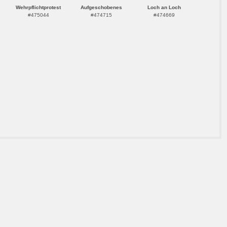
Wehrpflichtprotest
Aufgeschobenes
Loch an Loch
#475044
#474715
#474669