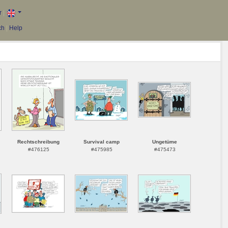
r
|
ch
|
Help
Rechtschreibung
Survival camp
Ungetüme
#476125
#475985
#475473