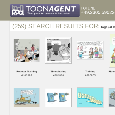
HOTLINE
+49.2305.59022
(259) SEARCH RESULTS FOR:
Tags (at l
Roboter Training
Timesharing
Training
Fitne
#486394
#484888
#480965