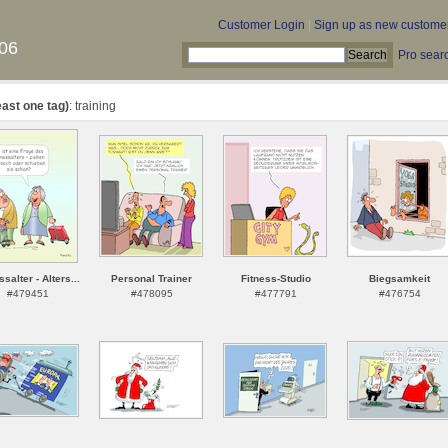
Customer Login
|
Sign up as new custome
06
Pro sear
east one tag)
: training
ssalter - Alters...
Personal Trainer
Fitness-Studio
Biegsamkeit
#479451
#478095
#477791
#476754