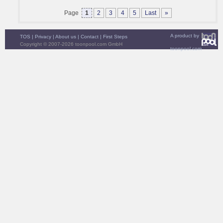
Page
1
2
3
4
5
Last
»
A product by
TOS
|
Privacy
|
About us
|
Contact
|
First Steps
Copyright © 2007-2026 toonpool.com GmbH
toonpool.com