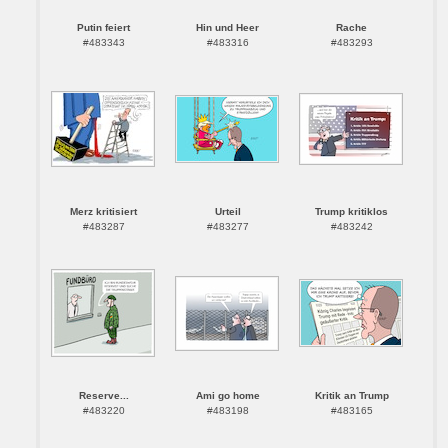
Putin feiert
Hin und Heer
Rache
#483343
#483316
#483293
Merz kritisiert
Urteil
Trump kritiklos
#483287
#483277
#483242
Reserve...
Ami go home
Kritik an Trump
#483220
#483198
#483165