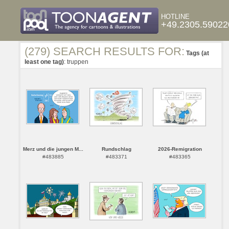
HOTLINE
+49.2305.59022
(279) SEARCH RESULTS FOR:
Tags (at
least one tag)
: truppen
Merz und die jungen M...
Rundschlag
2026-Remigration
#483885
#483371
#483365