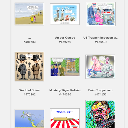
...
An der Ostsee
US-Truppen besetzen w...
#481683
#479250
#476592
World of Spies
Mustergültiger Polizist
Beim Truppenarzt
#475302
#474376
#474156