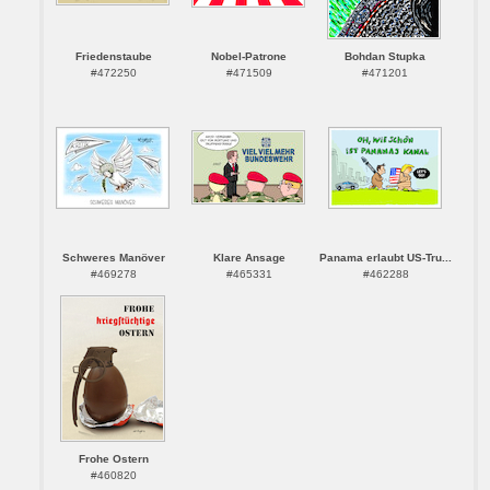
Friedenstaube
Nobel-Patrone
Bohdan Stupka
#472250
#471509
#471201
Schweres Manöver
Klare Ansage
Panama erlaubt US-Tru...
#469278
#465331
#462288
Frohe Ostern
#460820