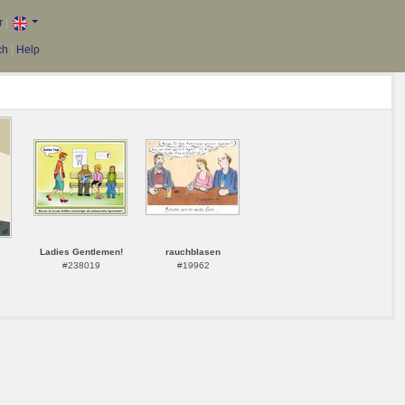
r
|
ch
|
Help
Ladies Gentlemen!
rauchblasen
#238019
#19962