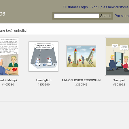
Customer Login
|
Sign up as new custome
06
Pro sear
one tag)
: unhöflich
ndrij Melnyk
Unmöglich
UNHÖFLICHER ERDOWAHN
Trumpel
#405580
#350290
#339541
#303972