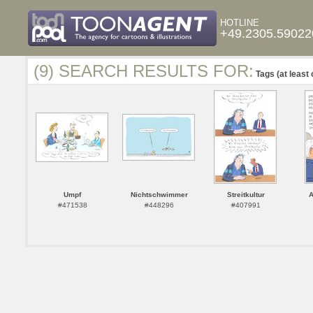
HOTLINE
+49.2305.59022
(9) SEARCH RESULTS FOR:
Tags (at least 
Umpf
Nichtschwimmer
Streitkultur
A
#471538
#448296
#407991