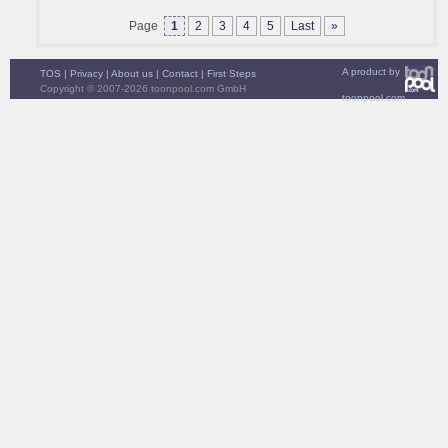
Page
1
2
3
4
5
Last
»
A product by
TOS
|
Privacy
|
About us
|
Contact
|
First Steps
Copyright © 2007-2026 toonpool.com GmbH
toonpool.com