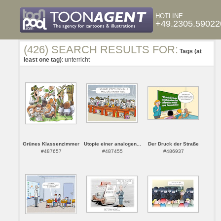
HOTLINE
+49.2305.59022
(426) SEARCH RESULTS FOR:
Tags (at
least one tag)
: unterricht
Grünes Klassenzimmer
Utopie einer analogen...
Der Druck der Straße
#487657
#487455
#486937