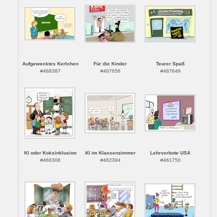
Aufgewecktes Kerlchen
Für die Kinder
Teurer Spaß
#468387
#467656
#467649
KI oder Koksinklusion
KI im Klassenzimmer
Lehrverbote USA
#466308
#462394
#461750