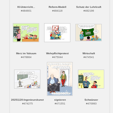
KI-Unterricht...
Reform-Modell
Schutz der Lehrkraft
#484601
#484118
#482196
Merz im Vakuum
Wehrpflichtprotest
Wirtschaft
#478864
#475044
#474541
20251120-Ingenieurskunst
signieren
Schwänzer
#474275
#471551
#470993