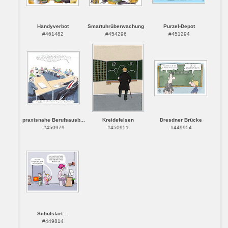
Handyverbot
Smartuhrüberwachung
Purzel-Depot
#461482
#454296
#451294
praxisnahe Berufsausb...
Kreidefelsen
Dresdner Brücke
#450979
#450951
#449954
Schulstart....
#449814