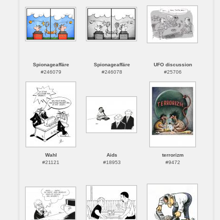
Spionageaffäre
Spionageaffäre
UFO discussion
#246079
#246078
#25706
Wahl
Aids
terrorizm
#21121
#18953
#9472