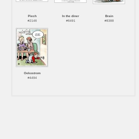
Piech
In the diner
Brain
#2146
#6491
#8388
Oekostrom
#4494