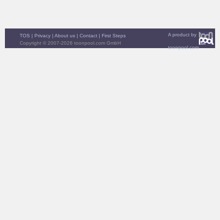
A product by
TOS
|
Privacy
|
About us
|
Contact
|
First Steps
Copyright © 2007-2026 toonpool.com GmbH
toonpool.com