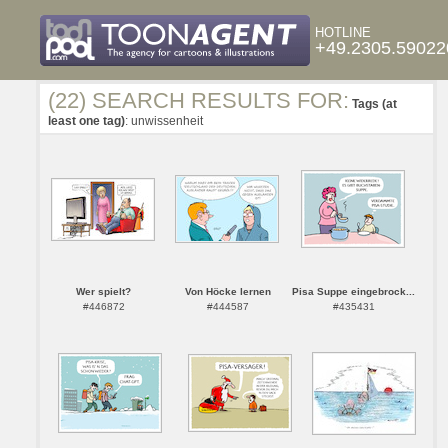
HOTLINE
+49.2305.59022
(22) SEARCH RESULTS FOR:
Tags (at
least one tag)
: unwissenheit
Wer spielt?
Von Höcke lernen
Pisa Suppe eingebrock...
#446872
#444587
#435431