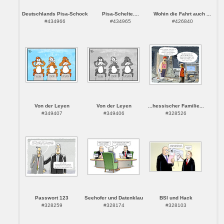
Deutschlands Pisa-Schock
Pisa-Schelte....
Wohin die Fahrt auch ...
#434966
#434965
#426840
Von der Leyen
Von der Leyen
...hessischer Familie...
#349407
#349406
#328526
Passwort 123
Seehofer und Datenklau
BSI und Hack
#328259
#328174
#328103