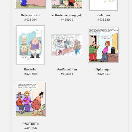
Datenschutz!!
Ist Kartenzahlung gef...
dulcinea
#438994
#438905
#433285
Erwachet
Antifanaticum
Spionage!!
#428509
#426464
#426031
PROTEST!!
#425756