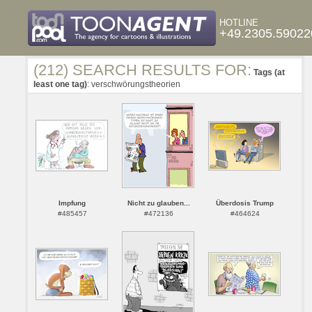
HOTLINE
+49.2305.59022
(212) SEARCH RESULTS FOR:
Tags (at
least one tag)
: verschwörungstheorien
Impfung
Nicht zu glauben...
Überdosis Trump
#485457
#472136
#464624