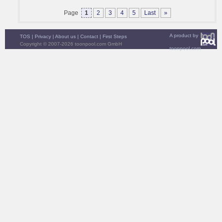
Page
1
2
3
4
5
Last
»
A product by
TOS
|
Privacy
|
About us
|
Contact
|
First Steps
Copyright © 2007-2026 toonpool.com GmbH
toonpool.com