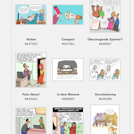
Verbot
Compact
Überzeugende Spinner?
#447263
#447261
#446847
Fake News!
In dem Moment
Verschwörung
#443414
#388065
#439398