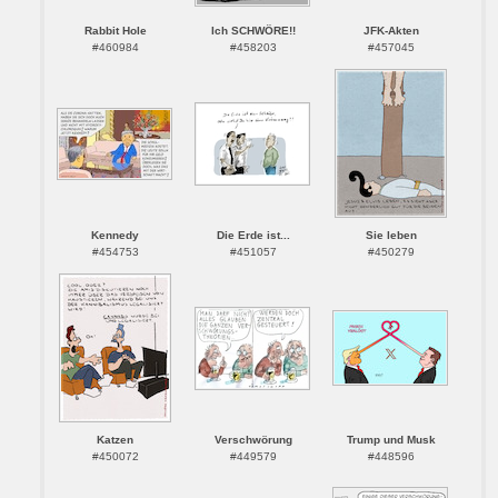
Rabbit Hole
Ich SCHWÖRE!!
JFK-Akten
#460984
#458203
#457045
Kennedy
Die Erde ist...
Sie leben
#454753
#451057
#450279
Katzen
Verschwörung
Trump und Musk
#450072
#449579
#448596