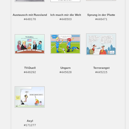
Austausch mit Russland
Ich mach mir die Welt
Sprung in der Platte
#448176
#446503
#446471
TV-Duell
Ungarn
Terrorangst
#446292
#445628
#445215
Asyl
#171277