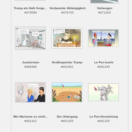
Trump als Hulk freige...
Verdammte Abhängigkeit
Vorbeugen
#479599
#476745
#471203
Justizirrtum
Großinquisitor Trump
Le Pen kocht
#469386
#462461
#461435
Wie Marianne es sieht...
Der Untergang
Le Pen-Verurteilung
#461421
#461333
#461325