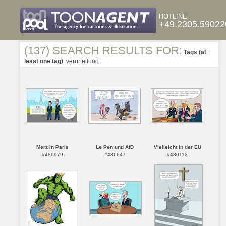
HOTLINE
+49.2305.59022
(137) SEARCH RESULTS FOR:
Tags (at
least one tag)
: verurteilung
Merz in Paris
Le Pen und AfD
Vielleicht in der EU
#486979
#486647
#480113