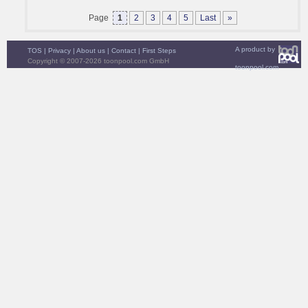
Page
1
2
3
4
5
Last
»
A product by
TOS
|
Privacy
|
About us
|
Contact
|
First Steps
Copyright © 2007-2026 toonpool.com GmbH
toonpool.com