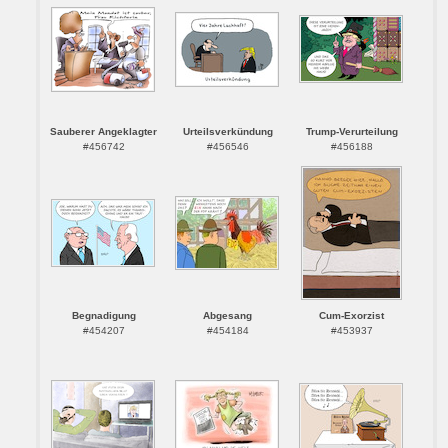
Sauberer Angeklagter
Urteilsverkündung
Trump-Verurteilung
#456742
#456546
#456188
Begnadigung
Abgesang
Cum-Exorzist
#454207
#454184
#453937