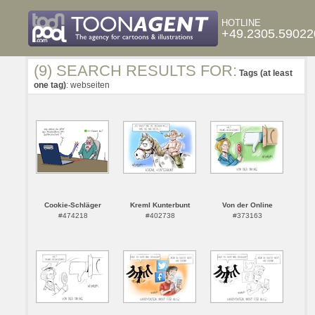
HOTLINE
+49.2305.59022
(9) SEARCH RESULTS FOR:
Tags (at least
one tag)
: webseiten
Cookie-Schläger
Kreml Kunterbunt
Von der Online
#474218
#402738
#373163