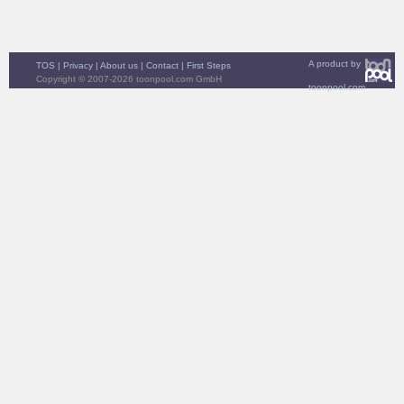
A product by
TOS
|
Privacy
|
About us
|
Contact
|
First Steps
Copyright © 2007-2026 toonpool.com GmbH
toonpool.com