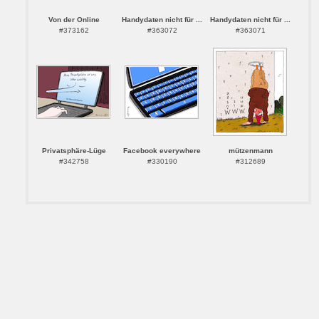
Von der Online
Handydaten nicht für ...
Handydaten nicht für ...
#373162
#363072
#363071
Privatsphäre-Lüge
Facebook everywhere
mützenmann
#342758
#330190
#312689