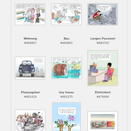
Wohnung
Bau
Langes Passwort
#483807
#483801
#483702
Platzangebot
tiny house
Ehrlichkeit
#481419
#481375
#479490