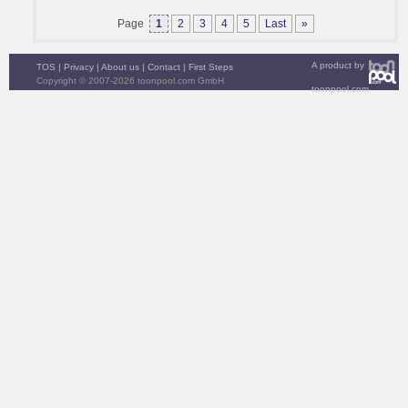
Page
1
2
3
4
5
Last
»
A product by
TOS
|
Privacy
|
About us
|
Contact
|
First Steps
Copyright © 2007-2026 toonpool.com GmbH
toonpool.com