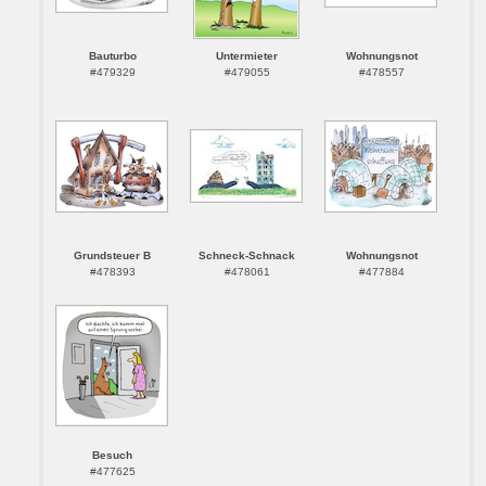
Bauturbo
Untermieter
Wohnungsnot
#479329
#479055
#478557
Grundsteuer B
Schneck-Schnack
Wohnungsnot
#478393
#478061
#477884
Besuch
#477625