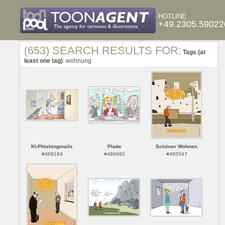
HOTLINE
+49.2305.59022
(653) SEARCH RESULTS FOR:
Tags (at
least one tag)
: wohnung
KI-Phishingmails
Platte
Schöner Wohnen
#488164
#486682
#485547