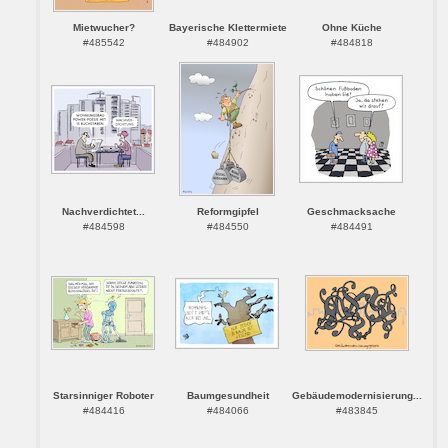
Mietwucher?
Bayerische Klettermiete
Ohne Küche
#485542
#484902
#484818
Nachverdichtet...
Reformgipfel
Geschmacksache
#484598
#484550
#484491
Starsinniger Roboter
Baumgesundheit
Gebäudemodernisierung...
#484416
#484066
#483845