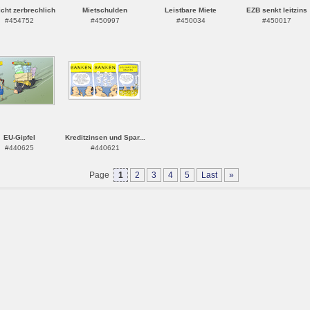
icht zerbrechlich
Mietschulden
Leistbare Miete
EZB senkt leitzins
#454752
#450997
#450034
#450017
EU-Gipfel
Kreditzinsen und Spar...
#440625
#440621
Page
1
2
3
4
5
Last
»