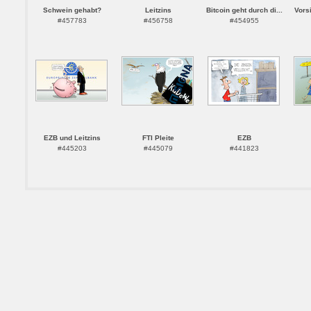
Schwein gehabt?
Leitzins
Bitcoin geht durch di...
Vors
#457783
#456758
#454955
EZB und Leitzins
FTI Pleite
EZB
#445203
#445079
#441823