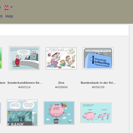
r
|
ch
|
Help
stem
Sonderkonditionen für...
Zins
Bundesbank in der Kri...
#460114
#459994
#459109