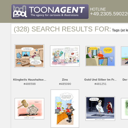
HOTLINE
+49.2305.59022
(328) SEARCH RESULTS FOR:
Tags (at l
Klingbeils Haushaltse...
Zins
Gold Und Silber Im Fr...
Der
#486598
#485090
#481251