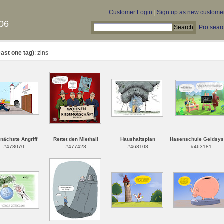
Customer Login
|
Sign up as new custome
06
Pro sear
east one tag)
: zins
 nächste Angriff
Rettet den Miethai!
Haushaltsplan
Hasenschule Geldsy
#478070
#477428
#468108
#463181