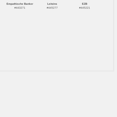
Empathische Banker
Leitzins
EZB
#443271
#445277
#445221