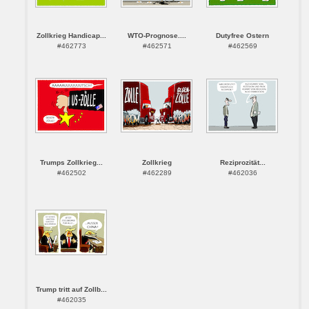
Zollkrieg Handicap...
WTO-Prognose....
Dutyfree Ostern
#462773
#462571
#462569
Trumps Zollkrieg...
Zollkrieg
Reziprozität...
#462502
#462289
#462036
Trump tritt auf Zollb...
#462035