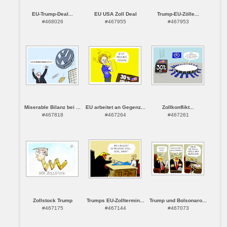
EU-Trump-Deal...
EU USA Zoll Deal
Trump-EU-Zölle...
#468026
#467955
#467953
Miserable Bilanz bei ...
EU arbeitet an Gegenz...
Zollkonflikt...
#467818
#467264
#467261
Zollstock Trump
Trumps EU-Zolltermin...
Trump und Bolsonaro...
#467175
#467144
#467073