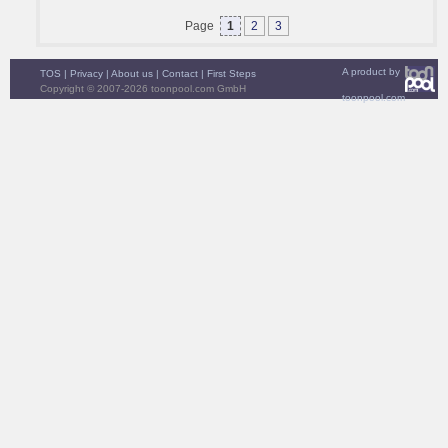
Page
1
2
3
A product by
TOS
|
Privacy
|
About us
|
Contact
|
First Steps
Copyright © 2007-2026 toonpool.com GmbH
toonpool.com