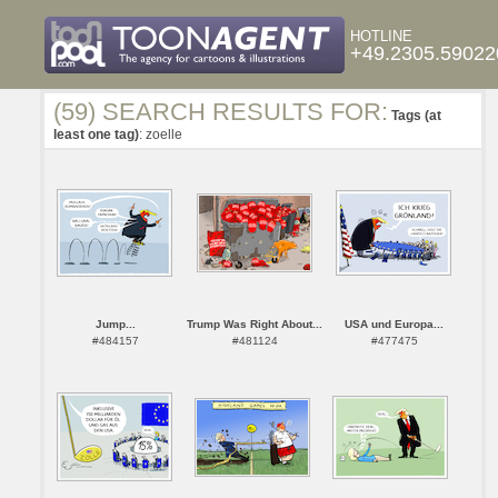
HOTLINE
+49.2305.59022
(59) SEARCH RESULTS FOR:
Tags (at
least one tag)
: zoelle
Jump...
Trump Was Right About...
USA und Europa...
#484157
#481124
#477475