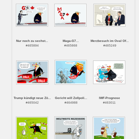
Nur noch zu sechst...
Maga-G7...
Merzbesuch im Oval Of...
#465894
#465868
#465249
Trump kündigt neue Zö...
Gericht will Zollpoli...
IWF-Prognose
#465042
#464988
#463011