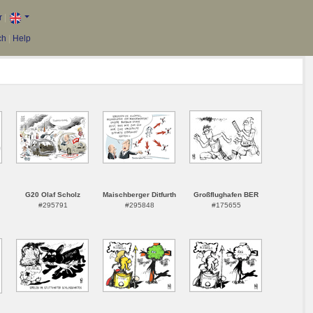
r
|
ch
|
Help
G20 Olaf Scholz
Maischberger Ditfurth
Großflughafen BER
#295791
#295848
#175655