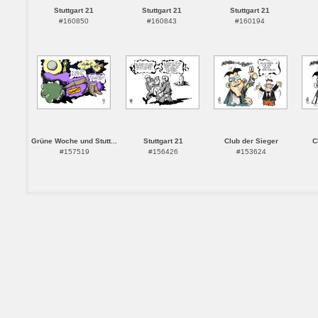
Stuttgart 21
Stuttgart 21
Stuttgart 21
#160850
#160843
#160194
Grüne Woche und Stutt...
Stuttgart 21
Club der Sieger
C
#157519
#156426
#153624