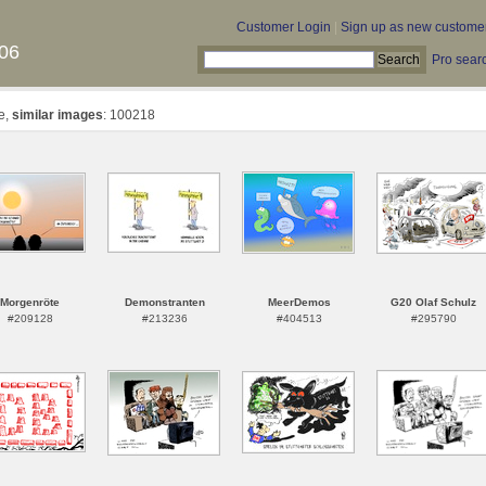
Customer Login
|
Sign up as new custome
06
Pro sear
te,
similar images
: 100218
Morgenröte
Demonstranten
MeerDemos
G20 Olaf Schulz
#209128
#213236
#404513
#295790