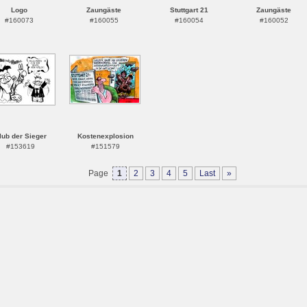
Logo
Zaungäste
Stuttgart 21
Zaungäste
#160073
#160055
#160054
#160052
lub der Sieger
Kostenexplosion
#153619
#151579
Page
1
2
3
4
5
Last
»