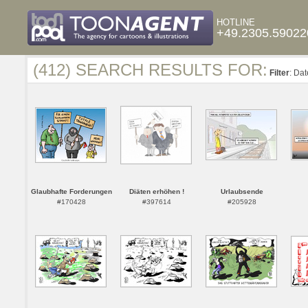
HOTLINE
+49.2305.59022
(412) SEARCH RESULTS FOR:
Filter
: Da
Glaubhafte Forderungen
Diäten erhöhen !
Urlaubsende
#170428
#397614
#205928