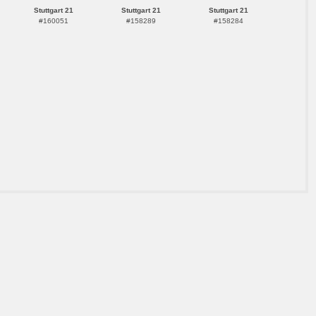
Stuttgart 21
Stuttgart 21
Stuttgart 21
#160051
#158289
#158284