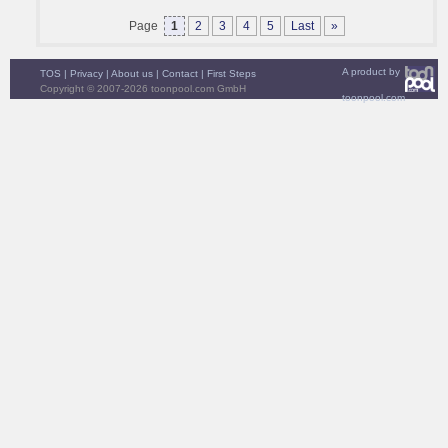
Page
1
2
3
4
5
Last
»
A product by
TOS
|
Privacy
|
About us
|
Contact
|
First Steps
Copyright © 2007-2026 toonpool.com GmbH
toonpool.com