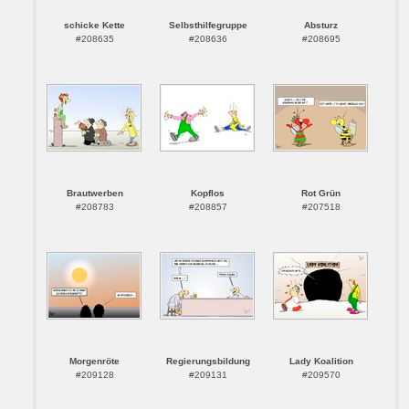
schicke Kette
Selbsthilfegruppe
Absturz
#208635
#208636
#208695
Brautwerben
Kopflos
Rot Grün
#208783
#208857
#207518
Morgenröte
Regierungsbildung
Lady Koalition
#209128
#209131
#209570