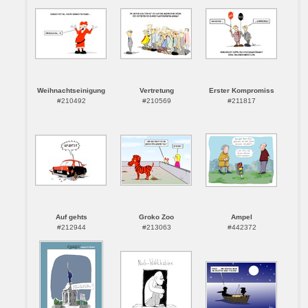
Weihnachtseinigung
Vertretung
Erster Kompromiss
#210492
#210569
#211817
Auf gehts
Groko Zoo
Ampel
#212944
#213063
#442372