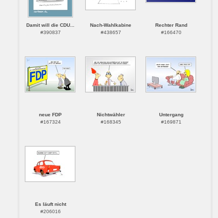
Damit will die CDU...
Nach-Wahlkabine
Rechter Rand
#390837
#438657
#166470
neue FDP
Nichtwähler
Untergang
#167324
#168345
#169871
Es läuft nicht
#206016