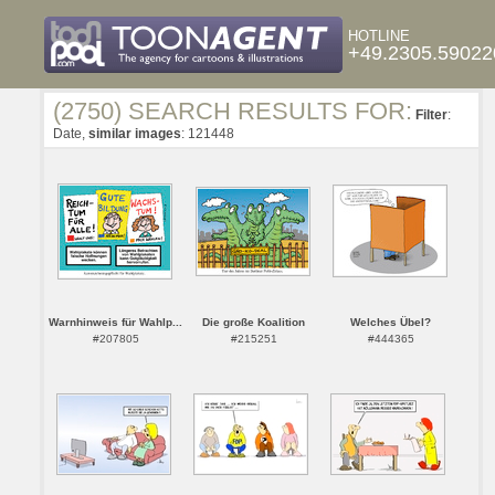
HOTLINE
+49.2305.59022
(2750) SEARCH RESULTS FOR:
Filter
:
Date,
similar images
: 121448
Warnhinweis für Wahlp...
Die große Koalition
Welches Übel?
#207805
#215251
#444365