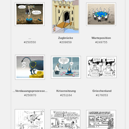
...
Zugbrücke
Warteposition
#250550
#209659
#249755
...Verdauungsprozesse...
Krisensitzung
Griechenland
#250870
#251164
#176053