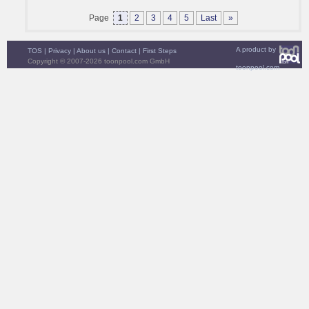
Page
1
2
3
4
5
Last
»
A product by
TOS
|
Privacy
|
About us
|
Contact
|
First Steps
Copyright © 2007-2026 toonpool.com GmbH
toonpool.com