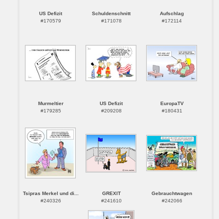
US Defizit
Schuldenschnitt
Aufschlag
#170579
#171078
#172114
Murmeltier
US Defizit
EuropaTV
#179285
#209208
#180431
Tsipras Merkel und di...
GREXIT
Gebrauchtwagen
#240326
#241610
#242066