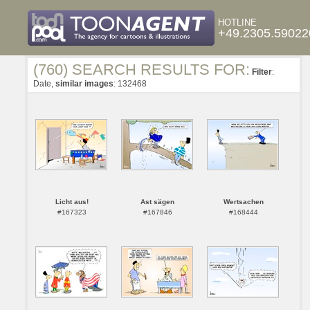
HOTLINE
+49.2305.59022
(760) SEARCH RESULTS FOR:
Filter
:
Date,
similar images
: 132468
Licht aus!
Ast sägen
Wertsachen
#167323
#167846
#168444