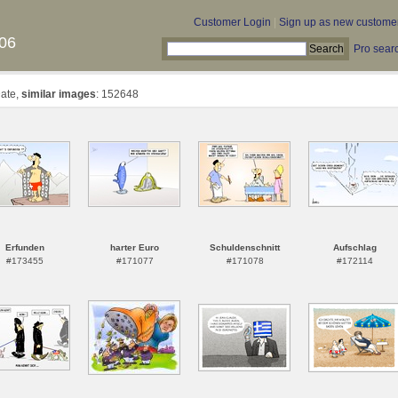
Customer Login
|
Sign up as new custome
06
Pro sear
Date,
similar images
: 152648
Erfunden
harter Euro
Schuldenschnitt
Aufschlag
#173455
#171077
#171078
#172114