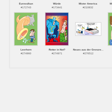
Eurovulkan
Würde
Mister America
M
#172743
#173441
#210832
Leerhorn
Retter in Not?
Neues aus der Grenzre...
#274960
#274971
#276512