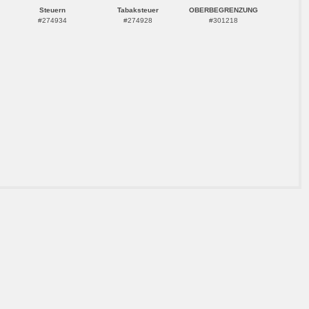
Steuern
Tabaksteuer
OBERBEGRENZUNG
#274934
#274928
#301218