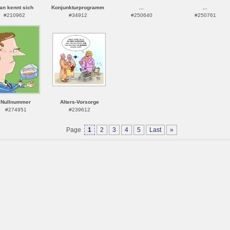
an kennt sich
Konjunkturprogramm
...
...
#210962
#34912
#250640
#250761
Nullnummer
Alters-Vorsorge
#274951
#239612
Page
1
2
3
4
5
Last
»