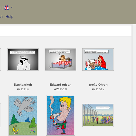
r
|
ch
|
Help
Dankbarkeit
Edward ruft an
große Ohren
#211156
#211518
#211519