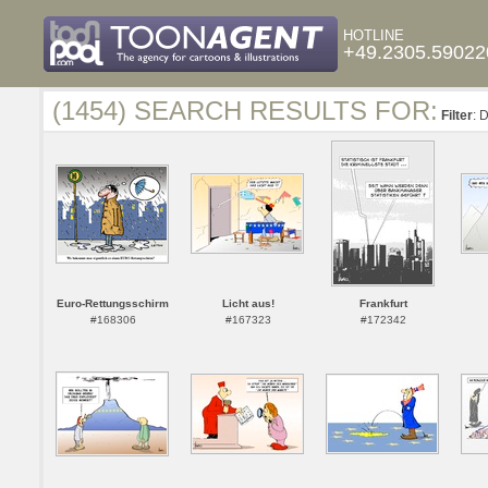
HOTLINE
+49.2305.59022
(1454) SEARCH RESULTS FOR:
Filter
: 
Euro-Rettungsschirm
Licht aus!
Frankfurt
#168306
#167323
#172342