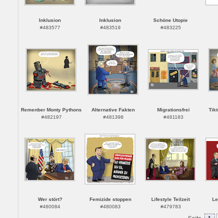
Inklusion
Inklusion
Schöne Utopie
#483577
#483519
#483225
Remenber Monty Pythons
Alternative Fakten
Migrationsfrei
Tik
#482197
#481398
#481183
Wer stört?
Femizide stoppen
Lifestyle Teilzeit
Le
#480084
#480083
#479783