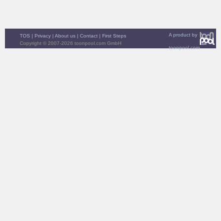
A product by
TOS
|
Privacy
|
About us
|
Contact
|
First Steps
Copyright © 2007-2026 toonpool.com GmbH
toonpool.com