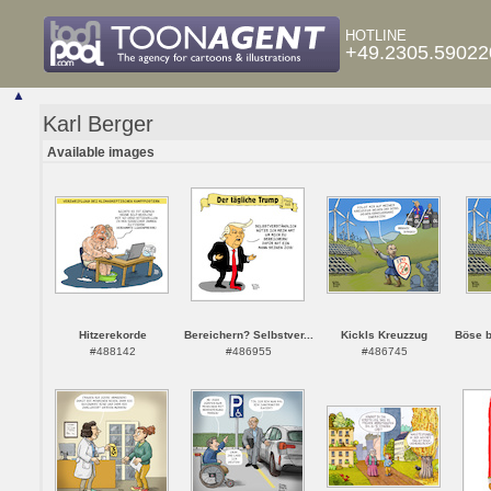
HOTLINE
+49.2305.59022
▲
Karl Berger
Available images
Hitzerekorde
Bereichern? Selbstver...
Kickls Kreuzzug
Böse b
#488142
#486955
#486745