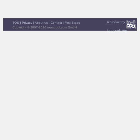
A product by
TOS
|
Privacy
|
About us
|
Contact
|
First Steps
Copyright © 2007-2026 toonpool.com GmbH
toonpool.com