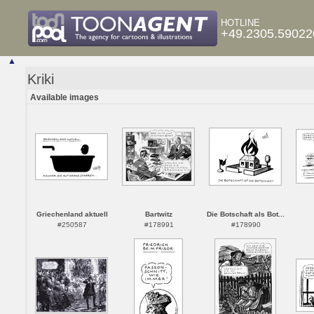
HOTLINE
+49.2305.59022
▲
Kriki
Available images
Griechenland aktuell
Bartwitz
Die Botschaft als Bot...
#250587
#178991
#178990