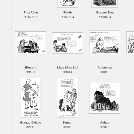
Fritz flötet
Frisör
Braune Brut
#157687
#157684
#150484
Biosprit
Little Miss Lidl
Aufsteiger
#9591
#9044
#8050
Gustav Griebe
Knut...
Anbau
#2218
#2018
#2016