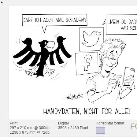
▲
Print
Digital
Horizontal format
F
297 x 210 mm @ 300dpi
3508 x 2480 Pixel
1238 x 875 mm @ 72dpi