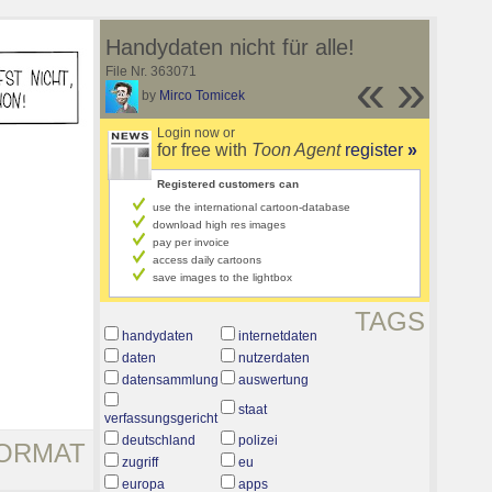
Handydaten nicht für alle!
File Nr. 363071
«
»
by
Mirco Tomicek
Login now or
for free with
Toon Agent
register
»
Registered customers can
use the international cartoon-database
download high res images
pay per invoice
access daily cartoons
save images to the lightbox
TAGS
handydaten
internetdaten
daten
nutzerdaten
datensammlung
auswertung
staat
verfassungsgericht
deutschland
polizei
ORMAT
zugriff
eu
europa
apps