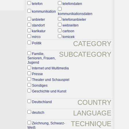
telefon
telefondaten
kommunikation
kommunikationsdaten
anbieter
telefonanbieter
standort
webseiten
karikatur
cartoon
mirco
tomicek
CATEGORY
Politik
SUBCATEGORY
Familie,
Senioren, Frauen,
Jugend
Internet und Multimedia
Presse
Theater und Schauspiel
Sonstiges
Geschichte und Kunst
COUNTRY
Deutschland
LANGUAGE
deutsch
TECHNIQUE
Zeichnung, Schwarz-
Weiß