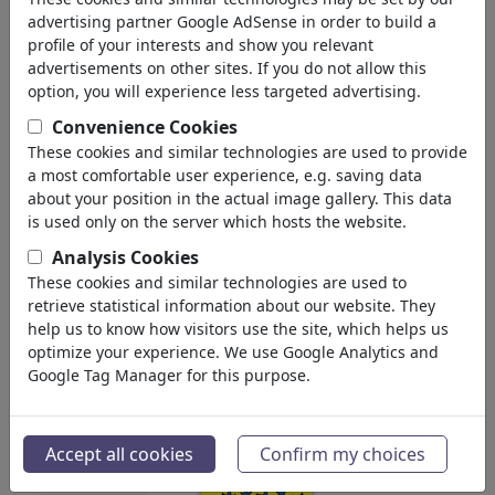
advertising partner Google AdSense in order to build a
10,302,071
views
profile of your interests and show you relevant
1,332
comments
advertisements on other sites. If you do not allow this
option, you will experience less targeted advertising.
160
favored
Convenience Cookies
These cookies and similar technologies are used to provide
a most comfortable user experience, e.g. saving data
Pascal Kirchmair's gallery
about your position in the actual image gallery. This data
(2199)
is used only on the server which hosts the website.
see all
Analysis Cookies
These cookies and similar technologies are used to
retrieve statistical information about our website. They
help us to know how visitors use the site, which helps us
optimize your experience. We use Google Analytics and
Google Tag Manager for this purpose.
Accept all cookies
Confirm my choices
Papst Leo XIV.
John Quincy Adams