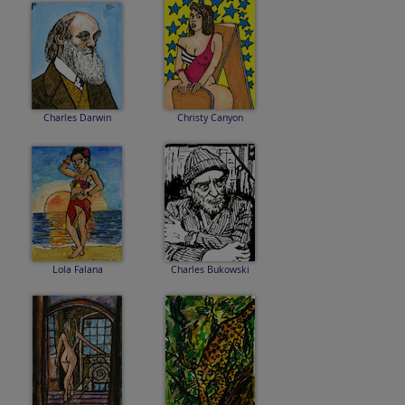
Charles Darwin
Christy Canyon
Lola Falana
Charles Bukowski