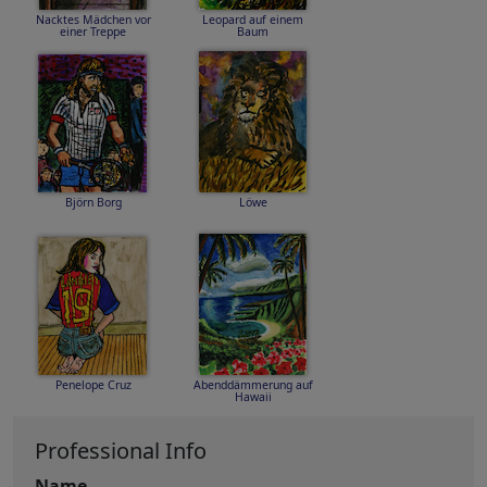
Nacktes Mädchen vor
Leopard auf einem
einer Treppe
Baum
Björn Borg
Löwe
Penelope Cruz
Abenddämmerung auf
Hawaii
Professional Info
Name