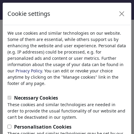
Cookie settings
We use cookies and similar technologies on our website.
Some of them are essential, while others support us by
enhancing the website and user experience. Personal data
(e.g. IP addresses) could be processed, e.g. for
personalized ads and content or user metrics. Further
information about the usage of your data can be found in
our
Privacy Policy
. You can edit or revoke your choice
anytime by clicking on the "Manage cookies" link in the
footer of any page.
Pascal Kirchmair
Necessary Cookies
These cookies and similar technologies are needed in
"Aquila non captat muscas"
order to provide the usual functionality of our website and
Innsbruck,
can’t be deactivated in our system.
member since April 29, 2011
Personalisation Cookies
pascalkirchmair.blogspot....
These cookies and similar technologies may be set by our