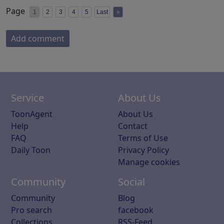
Page
1
2
3
4
5
Last
»
Add comment
Service
About Us
ToonAgent
About Us
Help
Contact
FAQ
Terms of Use
Daily Toon
Privacy Policy
Manage cookies
Community
Social
Community
Blog
Pro search
facebook
Collections
RSS-Feed